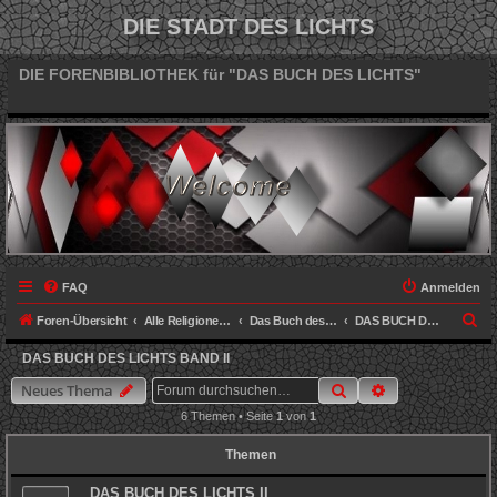
DIE STADT DES LICHTS
DIE FORENBIBLIOTHEK für "DAS BUCH DES LICHTS"
FAQ
Anmelden
S
Foren-Übersicht
Alle Religionen vereint
Das Buch des Lichts (Leseproben)
DAS BUCH DES LICHTS Band II
u
DAS BUCH DES LICHTS BAND II
c
Suche
Erweiterte Such
Neues Thema
h
6 Themen • Seite
1
von
1
e
Themen
DAS BUCH DES LICHTS II