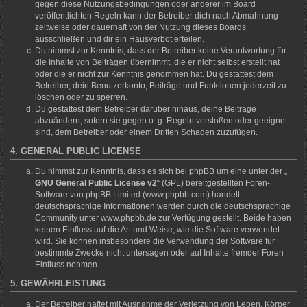
gegen diese Nutzungsbedingungen oder anderer im Board
veröffentlichten Regeln kann der Betreiber dich nach Abmahnung
zeitweise oder dauerhaft von der Nutzung dieses Boards
ausschließen und dir ein Hausverbot erteilen.
Du nimmst zur Kenntnis, dass der Betreiber keine Verantwortung für
die Inhalte von Beiträgen übernimmt, die er nicht selbst erstellt hat
oder die er nicht zur Kenntnis genommen hat. Du gestattest dem
Betreiber, dein Benutzerkonto, Beiträge und Funktionen jederzeit zu
löschen oder zu sperren.
Du gestattest dem Betreiber darüber hinaus, deine Beiträge
abzuändern, sofern sie gegen o. g. Regeln verstoßen oder geeignet
sind, dem Betreiber oder einem Dritten Schaden zuzufügen.
4. GENERAL PUBLIC LICENSE
Du nimmst zur Kenntnis, dass es sich bei phpBB um eine unter der „
GNU General Public License v2
“ (GPL) bereitgestellten Foren-
Software von phpBB Limited (www.phpbb.com) handelt;
deutschsprachige Informationen werden durch die deutschsprachige
Community unter www.phpbb.de zur Verfügung gestellt. Beide haben
keinen Einfluss auf die Art und Weise, wie die Software verwendet
wird. Sie können insbesondere die Verwendung der Software für
bestimmte Zwecke nicht untersagen oder auf Inhalte fremder Foren
Einfluss nehmen.
5. GEWÄHRLEISTUNG
Der Betreiber haftet mit Ausnahme der Verletzung von Leben, Körper