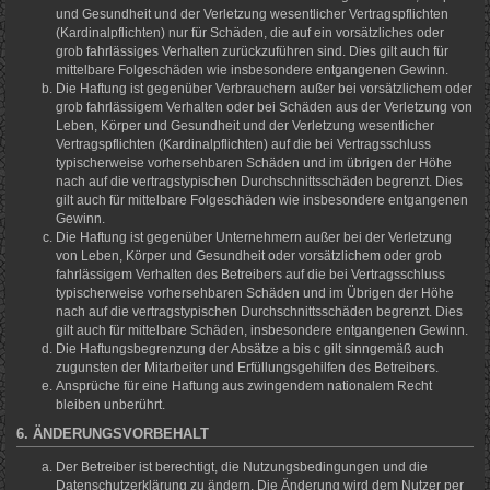
und Gesundheit und der Verletzung wesentlicher Vertragspflichten
(Kardinalpflichten) nur für Schäden, die auf ein vorsätzliches oder
grob fahrlässiges Verhalten zurückzuführen sind. Dies gilt auch für
mittelbare Folgeschäden wie insbesondere entgangenen Gewinn.
Die Haftung ist gegenüber Verbrauchern außer bei vorsätzlichem oder
grob fahrlässigem Verhalten oder bei Schäden aus der Verletzung von
Leben, Körper und Gesundheit und der Verletzung wesentlicher
Vertragspflichten (Kardinalpflichten) auf die bei Vertragsschluss
typischerweise vorhersehbaren Schäden und im übrigen der Höhe
nach auf die vertragstypischen Durchschnittsschäden begrenzt. Dies
gilt auch für mittelbare Folgeschäden wie insbesondere entgangenen
Gewinn.
Die Haftung ist gegenüber Unternehmern außer bei der Verletzung
von Leben, Körper und Gesundheit oder vorsätzlichem oder grob
fahrlässigem Verhalten des Betreibers auf die bei Vertragsschluss
typischerweise vorhersehbaren Schäden und im Übrigen der Höhe
nach auf die vertragstypischen Durchschnittsschäden begrenzt. Dies
gilt auch für mittelbare Schäden, insbesondere entgangenen Gewinn.
Die Haftungsbegrenzung der Absätze a bis c gilt sinngemäß auch
zugunsten der Mitarbeiter und Erfüllungsgehilfen des Betreibers.
Ansprüche für eine Haftung aus zwingendem nationalem Recht
bleiben unberührt.
6. ÄNDERUNGSVORBEHALT
Der Betreiber ist berechtigt, die Nutzungsbedingungen und die
Datenschutzerklärung zu ändern. Die Änderung wird dem Nutzer per