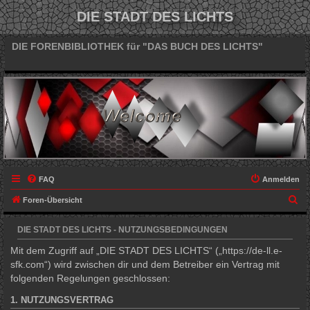
DIE STADT DES LICHTS
DIE FORENBIBLIOTHEK für "DAS BUCH DES LICHTS"
FAQ
Anmelden
S
Foren-Übersicht
u
DIE STADT DES LICHTS - NUTZUNGSBEDINGUNGEN
c
Mit dem Zugriff auf „DIE STADT DES LICHTS“ („https://de-ll.e-
h
sfk.com“) wird zwischen dir und dem Betreiber ein Vertrag mit
e
folgenden Regelungen geschlossen:
1. NUTZUNGSVERTRAG