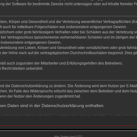
g der Software für bestimmte Zwecke nicht untersagen oder auf Inhalte fremder F
ben, Körper und Gesundheit und der Verletzung wesentlicher Vertragspflichten (Kard
gilt auch für mittelbare Folgeschäden wie insbesondere entgangenen Gewinn.
ätzlichem oder grob fahrlässigem Verhalten oder bei Schäden aus der Verletzung 
 die bei Vertragsschluss typischerweise vorhersehbaren Schäden und im übrigen de
wie insbesondere entgangenen Gewinn.
erletzung von Leben, Körper und Gesundheit oder vorsätzlichem oder grob fahrläs
der Höhe nach auf die vertragstypischen Durchschnittsschäden begrenzt. Dies gi
mäß auch zugunsten der Mitarbeiter und Erfüllungsgehilfen des Betreibers.
 Recht bleiben unberührt.
und die Datenschutzerklärung zu ändern. Die Änderung wird dem Nutzer per E-Mail m
chen. Im Falle des Widerspruchs erlischt das zwischen dem Betreiber und dem Nutze
wenn der Nutzer den Änderungen zugestimmt hat.
en Daten sind in der Datenschutzerklärung enthalten.
Alle Zeiten sind
UTC