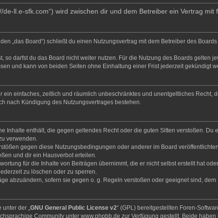
/de-ll.e-sfk.com“) wird zwischen dir und dem Betreiber ein Vertrag mi
en „das Board“) schließt du einen Nutzungsvertrag mit dem Betreiber des Boards a
 so darfst du das Board nicht weiter nutzen. Für die Nutzung des Boards gelten jew
sen und kann von beiden Seiten ohne Einhaltung einer Frist jederzeit gekündigt w
ber ein einfaches, zeitlich und räumlich unbeschränktes und unentgeltliches Recht
auch nach Kündigung des Nutzungsvertrages bestehen.
ine Inhalte enthält, die gegen geltendes Recht oder die guten Sitten verstoßen. Du 
 zu verwenden.
erstößen gegen diese Nutzungsbedingungen oder anderer im Board veröffentlichte
ßen und dir ein Hausverbot erteilen.
ortung für die Inhalte von Beiträgen übernimmt, die er nicht selbst erstellt hat od
jederzeit zu löschen oder zu sperren.
räge abzuändern, sofern sie gegen o. g. Regeln verstoßen oder geeignet sind, dem
 unter der „
GNU General Public License v2
“ (GPL) bereitgestellten Foren-Softw
chsprachige Community unter www.phpbb.de zur Verfügung gestellt. Beide haben ke