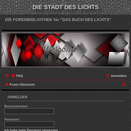
DIE STADT DES LICHTS
DIE FORENBIBLIOTHEK für "DAS BUCH DES LICHTS"
FAQ
Anmelden
S
Foren-Übersicht
u
ANMELDEN
c
h
Benutzername:
e
Passwort:
Ich habe mein Passwort vergessen