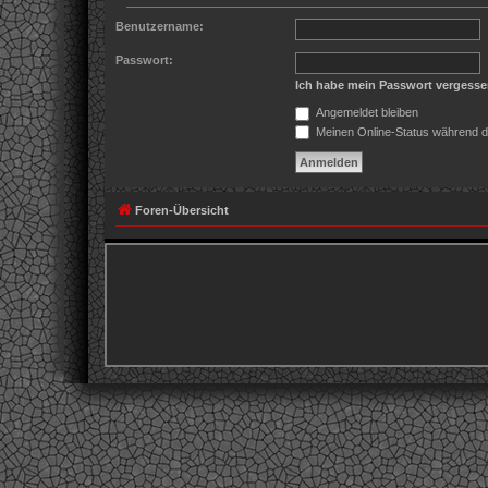
Benutzername:
Passwort:
Ich habe mein Passwort vergess
Angemeldet bleiben
Meinen Online-Status während d
Foren-Übersicht