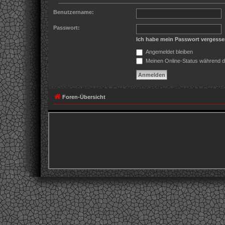
Benutzername:
Passwort:
Ich habe mein Passwort vergess
Angemeldet bleiben
Meinen Online-Status während d
Foren-Übersicht