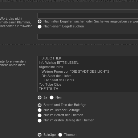
Wort, das nicht
Nach allen Begriffen suchen oder Suche wie angegeben verwe
rhalb einer Klammer,
tzhalter für teilweise
Nach einem Begriff suchen
Unterforen werden
chen“ unten nicht
Ja
Nein
Betreff und Text der Beiträge
Nur im Text der Beiträge
Nur im Betreff der Themen
Nur im ersten Beitrag der Themen
Beiträge
Themen