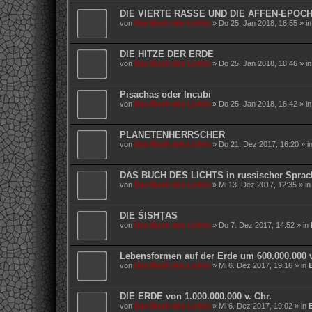
DIE VIERTE RASSE UND DIE AFFEN-EPOC
von
Das Buch des Lichts
»
Do 25. Jan 2018, 18:55
» i
DIE HITZE DER ERDE
von
Das Buch des Lichts
»
Do 25. Jan 2018, 18:46
» i
Pisachas oder Incubi
von
Das Buch des Lichts
»
Do 25. Jan 2018, 18:42
» i
PLANETENHERRSCHER
von
Das Buch des Lichts
»
Do 21. Dez 2017, 16:20
» i
DAS BUCH DES LICHTS in russischer Sprac
von
Das Buch des Lichts
»
Mi 13. Dez 2017, 12:35
» i
DIE ŚISHṬAS
von
Das Buch des Lichts
»
Do 7. Dez 2017, 14:52
» in
Lebensformen auf der Erde um 600.000.000 v
von
Das Buch des Lichts
»
Mi 6. Dez 2017, 19:16
» in
DIE ERDE von 1.000.000.000 v. Chr.
von
Das Buch des Lichts
»
Mi 6. Dez 2017, 19:02
» in