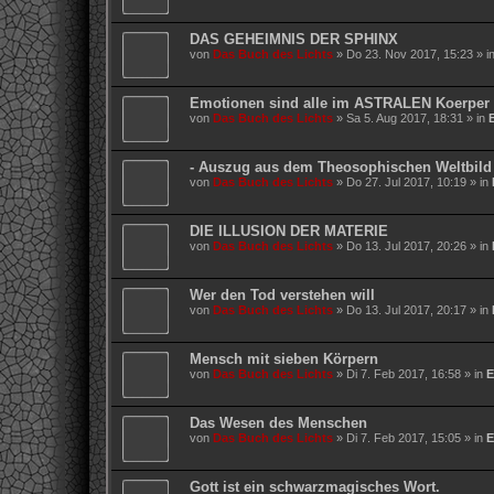
DAS GEHEIMNIS DER SPHINX
von
Das Buch des Lichts
»
Do 23. Nov 2017, 15:23
» i
Emotionen sind alle im ASTRALEN Koerper 
von
Das Buch des Lichts
»
Sa 5. Aug 2017, 18:31
» in
- Auszug aus dem Theosophischen Weltbild
von
Das Buch des Lichts
»
Do 27. Jul 2017, 10:19
» in
DIE ILLUSION DER MATERIE
von
Das Buch des Lichts
»
Do 13. Jul 2017, 20:26
» in
Wer den Tod verstehen will
von
Das Buch des Lichts
»
Do 13. Jul 2017, 20:17
» in
Mensch mit sieben Körpern
von
Das Buch des Lichts
»
Di 7. Feb 2017, 16:58
» in
E
Das Wesen des Menschen
von
Das Buch des Lichts
»
Di 7. Feb 2017, 15:05
» in
E
Gott ist ein schwarzmagisches Wort.