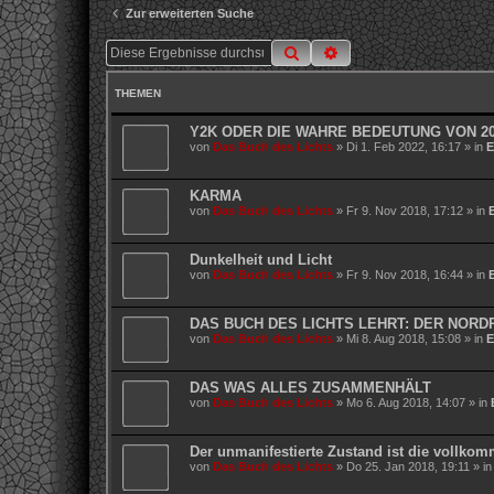
Zur erweiterten Suche
Suche
Erweiterte Suche
THEMEN
Y2K ODER DIE WAHRE BEDEUTUNG VON 2
von
Das Buch des Lichts
»
Di 1. Feb 2022, 16:17
» in
E
KARMA
von
Das Buch des Lichts
»
Fr 9. Nov 2018, 17:12
» in
Dunkelheit und Licht
von
Das Buch des Lichts
»
Fr 9. Nov 2018, 16:44
» in
DAS BUCH DES LICHTS LEHRT: DER NORD
von
Das Buch des Lichts
»
Mi 8. Aug 2018, 15:08
» in
E
DAS WAS ALLES ZUSAMMENHÄLT
von
Das Buch des Lichts
»
Mo 6. Aug 2018, 14:07
» in
Der unmanifestierte Zustand ist die vollko
von
Das Buch des Lichts
»
Do 25. Jan 2018, 19:11
» i