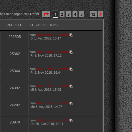
Seite
1
von
12
1
2
3
4
5
12
Nächste
Die Suche ergab 293 Treffer
…
ZUGRIFFE
LETZTER BEITRAG
von
Das Buch des Lichts
231505
Di 1. Feb 2022, 16:17
von
Das Buch des Lichts
25362
Fr 9. Nov 2018, 17:12
von
Das Buch des Lichts
25344
Fr 9. Nov 2018, 16:44
von
Das Buch des Lichts
24392
Mi 8. Aug 2018, 15:08
von
Das Buch des Lichts
24202
Mo 6. Aug 2018, 14:07
von
Das Buch des Lichts
23979
Do 25. Jan 2018, 19:11