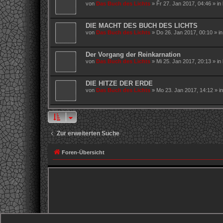
von
Das Buch des Lichts
»
Fr 27. Jan 2017, 04:46
» in
DIE MACHT DES BUCH DES LICHTS
von
Das Buch des Lichts
»
Do 26. Jan 2017, 00:10
» i
Der Vorgang der Reinkarnation
von
Das Buch des Lichts
»
Mi 25. Jan 2017, 20:13
» in
DIE HITZE DER ERDE
von
Das Buch des Lichts
»
Mo 23. Jan 2017, 14:12
» i
Zur erweiterten Suche
Foren-Übersicht