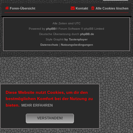
Foren-Übersicht
Kontakt
Alle Cookies löschen
Alle Zeiten sind
UTC
Powered by
phpBB
® Forum Software © phpBB Limited
Deutsche Übersetzung durch
phpBB.de
Style Graphit
by Tastenplayer
Datenschutz
|
Nutzungsbedingungen
Diese Website nutzt Cookies, um dir den
bestmöglichen Komfort bei der Nutzung zu
bieten.
MEHR ERFAHREN
VERSTANDEN!