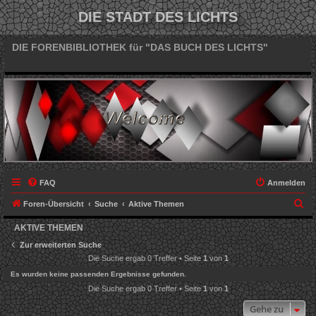
DIE STADT DES LICHTS
DIE FORENBIBLIOTHEK für "DAS BUCH DES LICHTS"
FAQ
Anmelden
S
Foren-Übersicht
Suche
Aktive Themen
u
AKTIVE THEMEN
c
Zur erweiterten Suche
h
Die Suche ergab 0 Treffer • Seite
1
von
1
e
Es wurden keine passenden Ergebnisse gefunden.
Die Suche ergab 0 Treffer • Seite
1
von
1
Gehe zu