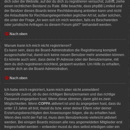
dich oder die Website, auf der du dich zu registrieren versuchst, zutrifft, ziehe
einen rechtlichen Beistand zu Rate. Bitte beachte, dass phpBB Limited und
der Besitzer dieses Boards keine Rechtsberatung anbieten kann und nicht
die Anlaufstelle für Rechtsangelegenheiten jeglicher Art ist; außer solchen,
die unter der Frage „An wen soll ich mich wenden, falls es Beschwerden
oder juristische Anfragen zu diesem Forum gibt?“ behandelt werden.
Nach oben
Warum kann ich mich nicht registrieren?
Es kann sein, dass die Board-Administration die Registrierung komplett
ausgeschaltet hat, damit sich keine neuen Benutzer mehr anmelden können.
Es könnte auch sein, dass deine IP-Adresse oder der Benutzername, mit
dem du dich registrieren möchtest, gesperrt wurden. Um Hilfe zu erhalten,
wende dich an die Board-Administration.
Nach oben
Ich habe mich registriert, kann mich aber nicht anmelden!
Überprüfe zuerst, ob du den richtigen Benutzernamen und das richtige
Passwort eingegeben hast. Wenn diese stimmen, dann gibt es zwei
Möglichkeiten. Wenn
COPPA
aktiviert ist und du angegeben hast, dass du
unter 13 Jahre alt bist, musst du bzw. einer deiner Eltern oder deiner
Erziehungsberechtigten den Anweisungen folgen, die du erhalten hast.
Wenn dies nicht der Fall ist, muss dein Benutzerkonto vielleicht aktiviert
werden. Bei einigen Boards müssen alle neu angemeldeten Mitglieder erst
freigeschaltet werden – entweder musst du dies selbst erledigen oder ein