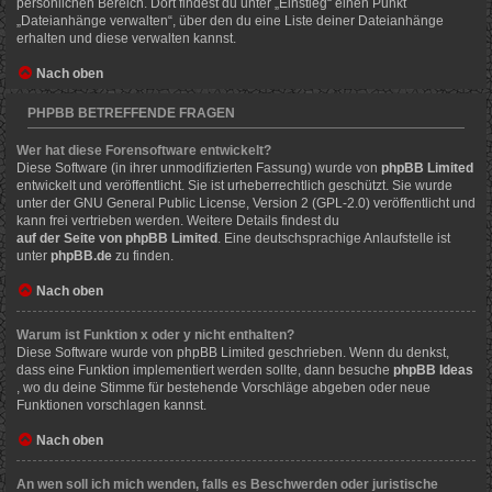
persönlichen Bereich. Dort findest du unter „Einstieg“ einen Punkt
„Dateianhänge verwalten“, über den du eine Liste deiner Dateianhänge
erhalten und diese verwalten kannst.
Nach oben
PHPBB BETREFFENDE FRAGEN
Wer hat diese Forensoftware entwickelt?
Diese Software (in ihrer unmodifizierten Fassung) wurde von
phpBB Limited
entwickelt und veröffentlicht. Sie ist urheberrechtlich geschützt. Sie wurde
unter der GNU General Public License, Version 2 (GPL-2.0) veröffentlicht und
kann frei vertrieben werden. Weitere Details findest du
auf der Seite von phpBB Limited
. Eine deutschsprachige Anlaufstelle ist
unter
phpBB.de
zu finden.
Nach oben
Warum ist Funktion x oder y nicht enthalten?
Diese Software wurde von phpBB Limited geschrieben. Wenn du denkst,
dass eine Funktion implementiert werden sollte, dann besuche
phpBB Ideas
, wo du deine Stimme für bestehende Vorschläge abgeben oder neue
Funktionen vorschlagen kannst.
Nach oben
An wen soll ich mich wenden, falls es Beschwerden oder juristische