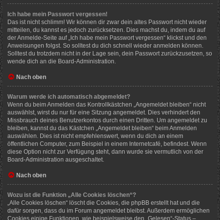
Ich habe mein Passwort vergessen!
Das ist nicht schlimm! Wir können dir zwar dein altes Passwort nicht wieder
mitteilen, du kannst es jedoch zurücksetzen. Dies machst du, indem du auf
der Anmelde-Seite auf „Ich habe mein Passwort vergessen“ klickst und den
Anweisungen folgst. So solltest du dich schnell wieder anmelden können.
Solltest du trotzdem nicht in der Lage sein, dein Passwort zurückzusetzen, so
wende dich an die Board-Administration.
Nach oben
Warum werde ich automatisch abgemeldet?
Wenn du beim Anmelden das Kontrollkästchen „Angemeldet bleiben“ nicht
auswählst, wirst du nur für eine Sitzung angemeldet. Dies verhindert den
Missbrauch deines Benutzerkontos durch einen Dritten. Um angemeldet zu
bleiben, kannst du das Kästchen „Angemeldet bleiben“ beim Anmelden
auswählen. Dies ist nicht empfehlenswert, wenn du dich an einem
öffentlichen Computer, zum Beispiel in einem Internetcafé, befindest. Wenn
diese Option nicht zur Verfügung steht, dann wurde sie vermutlich von der
Board-Administration ausgeschaltet.
Nach oben
Wozu ist die Funktion „Alle Cookies löschen“?
„Alle Cookies löschen“ löscht die Cookies, die phpBB erstellt hat und die
dafür sorgen, dass du im Forum angemeldet bleibst. Außerdem ermöglichen
Cookies einige Funktionen, wie beispielsweise den „Gelesen“-Status –