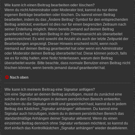
Wie kann ich einen Beitrag bearbeiten oder löschen?
Wenn du nicht Administrator oder Moderator bist, kannst du nur deine
eigenen Beiträge bearbeiten oder löschen. Du kannst einen Beitrag
bearbeiten, indem du das „Ändere Beitrag“-Symbol für den entsprechenden
Beitrag anklickst; eventuell ist dies nur für einen begrenzten Zeitraum nach
seiner Erstellung möglich. Wenn bereits jemand auf deinen Beitrag
geantwortet hat, wird dein Beitrag in der Themenansicht als überarbeitet
gekennzeichnet. Es wird sowohl die Anzahl als auch der letzte Zeitpunkt der
Bearbeitungen angezeigt. Dieser Hinweis erscheint nicht, wenn noch
niemand auf deinen Beitrag geantwortet hat oder wenn ein Administrator
oder Moderator deinen Beitrag überarbeitet hat. Diese können jedoch, falls
sie es für nötig halten, eine Notiz hinterlassen, warum dein Beitrag
überarbeitet wurde. Bitte beachte, dass normale Benutzer einen Beitrag nicht
löschen können, wenn bereits jemand darauf geantwortet hat.
Nach oben
Wie kann ich meinem Beitrag eine Signatur anfügen?
Um eine Signatur an deinen Beitrag anzufügen, musst du zunächst eine
solche in den Einstellungen in deinem persönlichen Bereich entwerfen.
Nachdem du die Signatur erstellt und gespeichert hast, kannst du in jedem
Beitrag das Kästchen „Signatur anhängen“ aktivieren. Du kannst eine
Signatur auch hinzufügen, indem du in deinem persönlichen Bereich das
standardmäßige Anhängen deiner Signatur aktivierst. Wenn du einen
einzelnen Beitrag dennoch ohne Signatur verfassen möchtest, so kannst du
dort einfach das Kontrollkästchen „Signatur anhängen“ wieder deaktivieren.