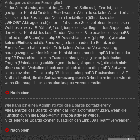
Anfragen zu diesem Forum gibt?
Jeder Administrator, der auf der „Das Team“-Seite aufgeführt ist, ist ein
geeigneter Kontakt für deine Beschwerde. Wenn du so keine Antwort erhältst,
solltest du den Besitzer der Domain kontaktieren (führe dazu eine
„WHOIS“-Abfrage
durch) oder — falls diese Seite bei einem kostenlosen
Webhoster wie z. B. Yahoo!, free.fr, funpic.de usw. liegt — den Support oder
den Abuse-Kontakt des betreffenden Dienstes. Bitte beachte, dass phpBB
Limited (phpBB.com) und phpBB Deutschland e. V. (phpBB.de)
absolut
keinen Einfluss
auf die Benutzung oder den oder die Benutzer der
Forensoftware haben und dafür in keiner Weise zur Verantwortung
herangezogen werden können. Kontaktiere daher nie phpBB Limited oder
phpBB Deutschland e. V. in Zusammenhang mit jeglichen juristischen
Fragen (Unterlassungserklärungen, Haftungsfragen usw.), die
sich nicht
direkt
auf die Websiten phpbb.com, phpbb.de oder die phpBB-Software
selbst beziehen. Falls du phpBB Limited oder phpBB Deutschland e. V. E-
Mails schreibst, die die
Softwarenutzung durch Dritte
betreffen, so wirst du,
wenn überhaupt, höchstens eine knappe Antwort erhalten.
Nach oben
Wie kann ich einen Administrator des Boards kontaktieren?
Alle Benutzer des Boards können das Kontaktformular nutzen, wenn die
Funktion durch die Board-Administration aktiviert wurde.
Mitglieder des Boards können zusätzlich den Link „Das Team“ verwenden.
Nach oben