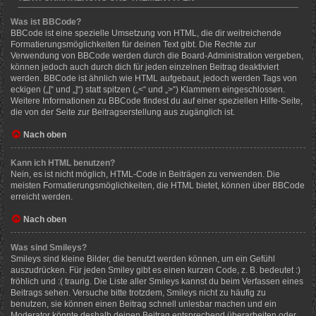
Was ist BBCode?
BBCode ist eine spezielle Umsetzung von HTML, die dir weitreichende
Formatierungsmöglichkeiten für deinen Text gibt. Die Rechte zur
Verwendung von BBCode werden durch die Board-Administration vergeben,
können jedoch auch durch dich für jeden einzelnen Beitrag deaktiviert
werden. BBCode ist ähnlich wie HTML aufgebaut, jedoch werden Tags von
eckigen („[“ und „]“) statt spitzen („<“ und „>“) Klammern eingeschlossen.
Weitere Informationen zu BBCode findest du auf einer speziellen Hilfe-Seite,
die von der Seite zur Beitragserstellung aus zugänglich ist.
Nach oben
Kann ich HTML benutzen?
Nein, es ist nicht möglich, HTML-Code in Beiträgen zu verwenden. Die
meisten Formatierungsmöglichkeiten, die HTML bietet, können über BBCode
erreicht werden.
Nach oben
Was sind Smileys?
Smileys sind kleine Bilder, die benutzt werden können, um ein Gefühl
auszudrücken. Für jeden Smiley gibt es einen kurzen Code, z. B. bedeutet :)
fröhlich und :( traurig. Die Liste aller Smileys kannst du beim Verfassen eines
Beitrags sehen. Versuche bitte trotzdem, Smileys nicht zu häufig zu
benutzen, sie können einen Beitrag schnell unlesbar machen und ein
Moderator könnte deshalb deinen Beitrag entsprechend überarbeiten oder