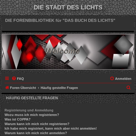
DIE STADT DES LICHTS
DIE FORENBIBLIOTHEK für "DAS BUCH DES LICHTS"
FAQ
Anmelden
S
Foren-Übersicht
Häufig gestellte Fragen
u
HÄUFIG GESTELLTE FRAGEN
c
h
Registrierung und Anmeldung
Wozu muss ich mich registrieren?
e
Was ist COPPA?
Warum kann ich mich nicht registrieren?
Ich habe mich registriert, kann mich aber nicht anmelden!
Warum kann ich mich nicht anmelden?