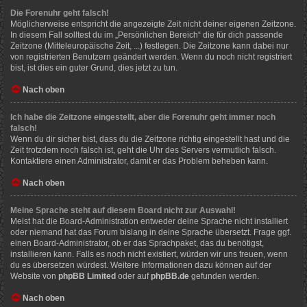
Die Forenuhr geht falsch!
Möglicherweise entspricht die angezeigte Zeit nicht deiner eigenen Zeitzone.
In diesem Fall solltest du im „Persönlichen Bereich“ die für dich passende
Zeitzone (Mitteleuropäische Zeit, ...) festlegen. Die Zeitzone kann dabei nur
von registrierten Benutzern geändert werden. Wenn du noch nicht registriert
bist, ist dies ein guter Grund, dies jetzt zu tun.
Nach oben
Ich habe die Zeitzone eingestellt, aber die Forenuhr geht immer noch
falsch!
Wenn du dir sicher bist, dass du die Zeitzone richtig eingestellt hast und die
Zeit trotzdem noch falsch ist, geht die Uhr des Servers vermutlich falsch.
Kontaktiere einen Administrator, damit er das Problem beheben kann.
Nach oben
Meine Sprache steht auf diesem Board nicht zur Auswahl!
Meist hat die Board-Administration entweder deine Sprache nicht installiert
oder niemand hat das Forum bislang in deine Sprache übersetzt. Frage ggf.
einen Board-Administrator, ob er das Sprachpaket, das du benötigst,
installieren kann. Falls es noch nicht existiert, würden wir uns freuen, wenn
du es übersetzen würdest. Weitere Informationen dazu können auf der
Website von
phpBB Limited
oder auf
phpBB.de
gefunden werden.
Nach oben