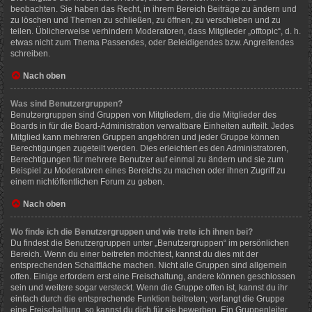
beobachten. Sie haben das Recht, in ihrem Bereich Beiträge zu ändern und
zu löschen und Themen zu schließen, zu öffnen, zu verschieben und zu
teilen. Üblicherweise verhindern Moderatoren, dass Mitglieder „offtopic“, d. h.
etwas nicht zum Thema Passendes, oder Beleidigendes bzw. Angreifendes
schreiben.
Nach oben
Was sind Benutzergruppen?
Benutzergruppen sind Gruppen von Mitgliedern, die die Mitglieder des
Boards in für die Board-Administration verwaltbare Einheiten aufteilt. Jedes
Mitglied kann mehreren Gruppen angehören und jeder Gruppe können
Berechtigungen zugeteilt werden. Dies erleichtert es den Administratoren,
Berechtigungen für mehrere Benutzer auf einmal zu ändern und sie zum
Beispiel zu Moderatoren eines Bereichs zu machen oder ihnen Zugriff zu
einem nichtöffentlichen Forum zu geben.
Nach oben
Wo finde ich die Benutzergruppen und wie trete ich ihnen bei?
Du findest die Benutzergruppen unter „Benutzergruppen“ im persönlichen
Bereich. Wenn du einer beitreten möchtest, kannst du dies mit der
entsprechenden Schaltfläche machen. Nicht alle Gruppen sind allgemein
offen. Einige erfordern erst eine Freischaltung, andere können geschlossen
sein und weitere sogar versteckt. Wenn die Gruppe offen ist, kannst du ihr
einfach durch die entsprechende Funktion beitreten; verlangt die Gruppe
eine Freischaltung, so kannst du dich für sie bewerben. Ein Gruppenleiter