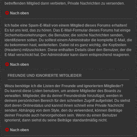
betreffenden Mitglied dann verbieten, Private Nachrichten zu versenden.
Nach oben
Ich habe eine Spam-E-Mail von einem Mitglied dieses Forums erhalten!
Es tut uns leid, das zu hören. Das E-Mail-Formular dieses Forums hat einige
Sicherheitsvorkehrungen, die Benutzer, die solche Nachrichten senden,
identifizieren sollen. Du solltest einem Administrator die komplette E-Mail, die
du bekommen hast, weiterleiten. Dabei ist es ganz wichtig, die Kopfzeilen
(Headers) mitzuschicken. Diese enthalten Details über den Benutzer, der die
E-Mail verschickt hat. Der Administrator kann dann entsprechend reagieren.
Nach oben
FREUNDE UND IGNORIERTE MITGLIEDER
Wozu benötige ich die Listen der Freunde und ignorierten Mitglieder?
Du kannst diese Listen benutzen, um andere Mitglieder des Boards zu
verwalten. Mitglieder, die du deiner Freundesliste hinzufügst, werden in
deinem persönlichen Bereich für den schnellen Zugriff aufgelistet. Du siehst
dort deren Onlinestatus und kannst ihnen schnell eine Private Nachricht
senden. Abhängig von dem Style, den du verwendest, können Beiträge
deiner Freunde auch hervorgehoben sein. Wenn du einen Benutzer
ignorierst, dann siehst du seine Beiträge standardmäßig nicht.
Nach oben