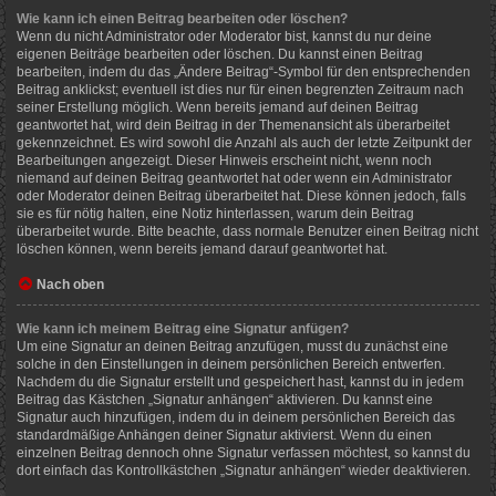
Wie kann ich einen Beitrag bearbeiten oder löschen?
Wenn du nicht Administrator oder Moderator bist, kannst du nur deine
eigenen Beiträge bearbeiten oder löschen. Du kannst einen Beitrag
bearbeiten, indem du das „Ändere Beitrag“-Symbol für den entsprechenden
Beitrag anklickst; eventuell ist dies nur für einen begrenzten Zeitraum nach
seiner Erstellung möglich. Wenn bereits jemand auf deinen Beitrag
geantwortet hat, wird dein Beitrag in der Themenansicht als überarbeitet
gekennzeichnet. Es wird sowohl die Anzahl als auch der letzte Zeitpunkt der
Bearbeitungen angezeigt. Dieser Hinweis erscheint nicht, wenn noch
niemand auf deinen Beitrag geantwortet hat oder wenn ein Administrator
oder Moderator deinen Beitrag überarbeitet hat. Diese können jedoch, falls
sie es für nötig halten, eine Notiz hinterlassen, warum dein Beitrag
überarbeitet wurde. Bitte beachte, dass normale Benutzer einen Beitrag nicht
löschen können, wenn bereits jemand darauf geantwortet hat.
Nach oben
Wie kann ich meinem Beitrag eine Signatur anfügen?
Um eine Signatur an deinen Beitrag anzufügen, musst du zunächst eine
solche in den Einstellungen in deinem persönlichen Bereich entwerfen.
Nachdem du die Signatur erstellt und gespeichert hast, kannst du in jedem
Beitrag das Kästchen „Signatur anhängen“ aktivieren. Du kannst eine
Signatur auch hinzufügen, indem du in deinem persönlichen Bereich das
standardmäßige Anhängen deiner Signatur aktivierst. Wenn du einen
einzelnen Beitrag dennoch ohne Signatur verfassen möchtest, so kannst du
dort einfach das Kontrollkästchen „Signatur anhängen“ wieder deaktivieren.