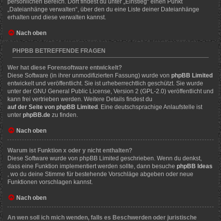
persönlichen Bereich. Dort findest du unter „Einstieg“ einen Punkt
„Dateianhänge verwalten“, über den du eine Liste deiner Dateianhänge
erhalten und diese verwalten kannst.
Nach oben
PHPBB BETREFFENDE FRAGEN
Wer hat diese Forensoftware entwickelt?
Diese Software (in ihrer unmodifizierten Fassung) wurde von
phpBB Limited
entwickelt und veröffentlicht. Sie ist urheberrechtlich geschützt. Sie wurde
unter der GNU General Public License, Version 2 (GPL-2.0) veröffentlicht und
kann frei vertrieben werden. Weitere Details findest du
auf der Seite von phpBB Limited
. Eine deutschsprachige Anlaufstelle ist
unter
phpBB.de
zu finden.
Nach oben
Warum ist Funktion x oder y nicht enthalten?
Diese Software wurde von phpBB Limited geschrieben. Wenn du denkst,
dass eine Funktion implementiert werden sollte, dann besuche
phpBB Ideas
, wo du deine Stimme für bestehende Vorschläge abgeben oder neue
Funktionen vorschlagen kannst.
Nach oben
An wen soll ich mich wenden, falls es Beschwerden oder juristische