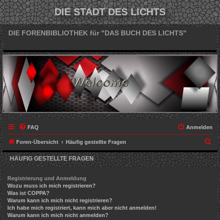
DIE STADT DES LICHTS
DIE FORENBIBLIOTHEK für "DAS BUCH DES LICHTS"
FAQ
Anmelden
S
Foren-Übersicht
Häufig gestellte Fragen
u
HÄUFIG GESTELLTE FRAGEN
c
h
Registrierung und Anmeldung
Wozu muss ich mich registrieren?
e
Was ist COPPA?
Warum kann ich mich nicht registrieren?
Ich habe mich registriert, kann mich aber nicht anmelden!
Warum kann ich mich nicht anmelden?