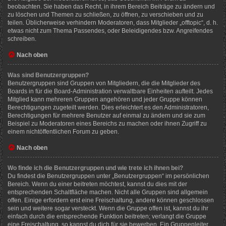
beobachten. Sie haben das Recht, in ihrem Bereich Beiträge zu ändern und
zu löschen und Themen zu schließen, zu öffnen, zu verschieben und zu
teilen. Üblicherweise verhindern Moderatoren, dass Mitglieder „offtopic“, d. h.
etwas nicht zum Thema Passendes, oder Beleidigendes bzw. Angreifendes
schreiben.
Nach oben
Was sind Benutzergruppen?
Benutzergruppen sind Gruppen von Mitgliedern, die die Mitglieder des
Boards in für die Board-Administration verwaltbare Einheiten aufteilt. Jedes
Mitglied kann mehreren Gruppen angehören und jeder Gruppe können
Berechtigungen zugeteilt werden. Dies erleichtert es den Administratoren,
Berechtigungen für mehrere Benutzer auf einmal zu ändern und sie zum
Beispiel zu Moderatoren eines Bereichs zu machen oder ihnen Zugriff zu
einem nichtöffentlichen Forum zu geben.
Nach oben
Wo finde ich die Benutzergruppen und wie trete ich ihnen bei?
Du findest die Benutzergruppen unter „Benutzergruppen“ im persönlichen
Bereich. Wenn du einer beitreten möchtest, kannst du dies mit der
entsprechenden Schaltfläche machen. Nicht alle Gruppen sind allgemein
offen. Einige erfordern erst eine Freischaltung, andere können geschlossen
sein und weitere sogar versteckt. Wenn die Gruppe offen ist, kannst du ihr
einfach durch die entsprechende Funktion beitreten; verlangt die Gruppe
eine Freischaltung, so kannst du dich für sie bewerben. Ein Gruppenleiter