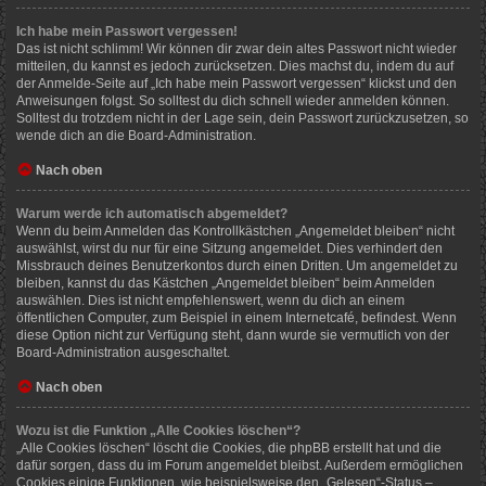
Ich habe mein Passwort vergessen!
Das ist nicht schlimm! Wir können dir zwar dein altes Passwort nicht wieder
mitteilen, du kannst es jedoch zurücksetzen. Dies machst du, indem du auf
der Anmelde-Seite auf „Ich habe mein Passwort vergessen“ klickst und den
Anweisungen folgst. So solltest du dich schnell wieder anmelden können.
Solltest du trotzdem nicht in der Lage sein, dein Passwort zurückzusetzen, so
wende dich an die Board-Administration.
Nach oben
Warum werde ich automatisch abgemeldet?
Wenn du beim Anmelden das Kontrollkästchen „Angemeldet bleiben“ nicht
auswählst, wirst du nur für eine Sitzung angemeldet. Dies verhindert den
Missbrauch deines Benutzerkontos durch einen Dritten. Um angemeldet zu
bleiben, kannst du das Kästchen „Angemeldet bleiben“ beim Anmelden
auswählen. Dies ist nicht empfehlenswert, wenn du dich an einem
öffentlichen Computer, zum Beispiel in einem Internetcafé, befindest. Wenn
diese Option nicht zur Verfügung steht, dann wurde sie vermutlich von der
Board-Administration ausgeschaltet.
Nach oben
Wozu ist die Funktion „Alle Cookies löschen“?
„Alle Cookies löschen“ löscht die Cookies, die phpBB erstellt hat und die
dafür sorgen, dass du im Forum angemeldet bleibst. Außerdem ermöglichen
Cookies einige Funktionen, wie beispielsweise den „Gelesen“-Status –