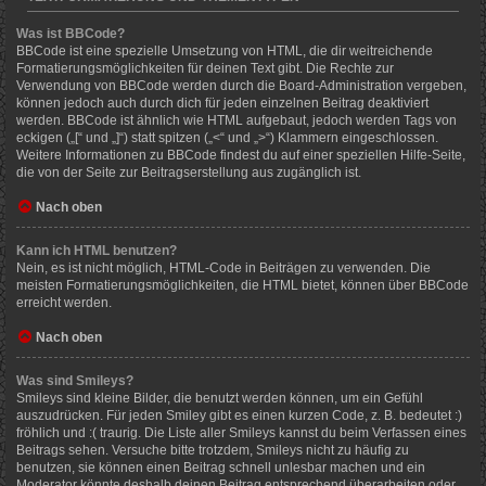
Was ist BBCode?
BBCode ist eine spezielle Umsetzung von HTML, die dir weitreichende
Formatierungsmöglichkeiten für deinen Text gibt. Die Rechte zur
Verwendung von BBCode werden durch die Board-Administration vergeben,
können jedoch auch durch dich für jeden einzelnen Beitrag deaktiviert
werden. BBCode ist ähnlich wie HTML aufgebaut, jedoch werden Tags von
eckigen („[“ und „]“) statt spitzen („<“ und „>“) Klammern eingeschlossen.
Weitere Informationen zu BBCode findest du auf einer speziellen Hilfe-Seite,
die von der Seite zur Beitragserstellung aus zugänglich ist.
Nach oben
Kann ich HTML benutzen?
Nein, es ist nicht möglich, HTML-Code in Beiträgen zu verwenden. Die
meisten Formatierungsmöglichkeiten, die HTML bietet, können über BBCode
erreicht werden.
Nach oben
Was sind Smileys?
Smileys sind kleine Bilder, die benutzt werden können, um ein Gefühl
auszudrücken. Für jeden Smiley gibt es einen kurzen Code, z. B. bedeutet :)
fröhlich und :( traurig. Die Liste aller Smileys kannst du beim Verfassen eines
Beitrags sehen. Versuche bitte trotzdem, Smileys nicht zu häufig zu
benutzen, sie können einen Beitrag schnell unlesbar machen und ein
Moderator könnte deshalb deinen Beitrag entsprechend überarbeiten oder