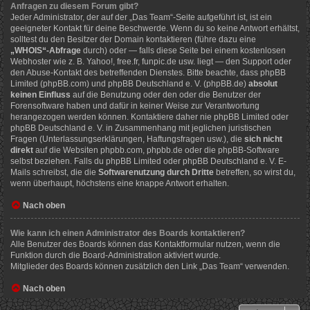
Anfragen zu diesem Forum gibt?
Jeder Administrator, der auf der „Das Team“-Seite aufgeführt ist, ist ein
geeigneter Kontakt für deine Beschwerde. Wenn du so keine Antwort erhältst,
solltest du den Besitzer der Domain kontaktieren (führe dazu eine
„WHOIS“-Abfrage
durch) oder — falls diese Seite bei einem kostenlosen
Webhoster wie z. B. Yahoo!, free.fr, funpic.de usw. liegt — den Support oder
den Abuse-Kontakt des betreffenden Dienstes. Bitte beachte, dass phpBB
Limited (phpBB.com) und phpBB Deutschland e. V. (phpBB.de)
absolut
keinen Einfluss
auf die Benutzung oder den oder die Benutzer der
Forensoftware haben und dafür in keiner Weise zur Verantwortung
herangezogen werden können. Kontaktiere daher nie phpBB Limited oder
phpBB Deutschland e. V. in Zusammenhang mit jeglichen juristischen
Fragen (Unterlassungserklärungen, Haftungsfragen usw.), die
sich nicht
direkt
auf die Websiten phpbb.com, phpbb.de oder die phpBB-Software
selbst beziehen. Falls du phpBB Limited oder phpBB Deutschland e. V. E-
Mails schreibst, die die
Softwarenutzung durch Dritte
betreffen, so wirst du,
wenn überhaupt, höchstens eine knappe Antwort erhalten.
Nach oben
Wie kann ich einen Administrator des Boards kontaktieren?
Alle Benutzer des Boards können das Kontaktformular nutzen, wenn die
Funktion durch die Board-Administration aktiviert wurde.
Mitglieder des Boards können zusätzlich den Link „Das Team“ verwenden.
Nach oben