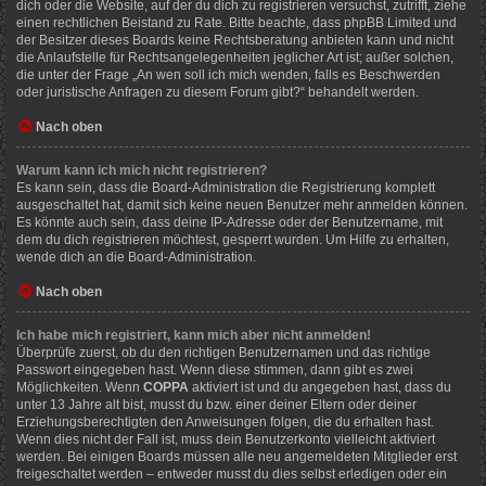
dich oder die Website, auf der du dich zu registrieren versuchst, zutrifft, ziehe
einen rechtlichen Beistand zu Rate. Bitte beachte, dass phpBB Limited und
der Besitzer dieses Boards keine Rechtsberatung anbieten kann und nicht
die Anlaufstelle für Rechtsangelegenheiten jeglicher Art ist; außer solchen,
die unter der Frage „An wen soll ich mich wenden, falls es Beschwerden
oder juristische Anfragen zu diesem Forum gibt?“ behandelt werden.
Nach oben
Warum kann ich mich nicht registrieren?
Es kann sein, dass die Board-Administration die Registrierung komplett
ausgeschaltet hat, damit sich keine neuen Benutzer mehr anmelden können.
Es könnte auch sein, dass deine IP-Adresse oder der Benutzername, mit
dem du dich registrieren möchtest, gesperrt wurden. Um Hilfe zu erhalten,
wende dich an die Board-Administration.
Nach oben
Ich habe mich registriert, kann mich aber nicht anmelden!
Überprüfe zuerst, ob du den richtigen Benutzernamen und das richtige
Passwort eingegeben hast. Wenn diese stimmen, dann gibt es zwei
Möglichkeiten. Wenn
COPPA
aktiviert ist und du angegeben hast, dass du
unter 13 Jahre alt bist, musst du bzw. einer deiner Eltern oder deiner
Erziehungsberechtigten den Anweisungen folgen, die du erhalten hast.
Wenn dies nicht der Fall ist, muss dein Benutzerkonto vielleicht aktiviert
werden. Bei einigen Boards müssen alle neu angemeldeten Mitglieder erst
freigeschaltet werden – entweder musst du dies selbst erledigen oder ein