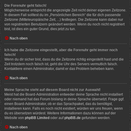
Die Forenuhr geht falsch!
Möglicherweise entspricht die angezeigte Zeit nicht deiner eigenen Zeitzone.
In diesem Fall solltest du im „Persönlichen Bereich“ die für dich passende
Zeitzone (Mitteleuropäische Zeit, ...) festlegen. Die Zeitzone kann dabei nur
von registrierten Benutzern geändert werden. Wenn du noch nicht registriert
bist, ist dies ein guter Grund, dies jetzt zu tun.
Nach oben
Ich habe die Zeitzone eingestellt, aber die Forenuhr geht immer noch
falsch!
Wenn du dir sicher bist, dass du die Zeitzone richtig eingestellt hast und die
Zeit trotzdem noch falsch ist, geht die Uhr des Servers vermutlich falsch.
Kontaktiere einen Administrator, damit er das Problem beheben kann.
Nach oben
Meine Sprache steht auf diesem Board nicht zur Auswahl!
Meist hat die Board-Administration entweder deine Sprache nicht installiert
oder niemand hat das Forum bislang in deine Sprache übersetzt. Frage ggf.
einen Board-Administrator, ob er das Sprachpaket, das du benötigst,
installieren kann. Falls es noch nicht existiert, würden wir uns freuen, wenn
du es übersetzen würdest. Weitere Informationen dazu können auf der
Website von
phpBB Limited
oder auf
phpBB.de
gefunden werden.
Nach oben