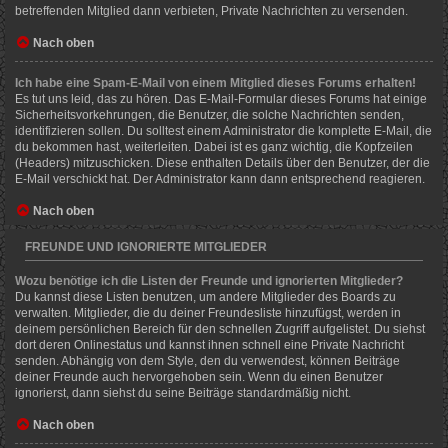
betreffenden Mitglied dann verbieten, Private Nachrichten zu versenden.
Nach oben
Ich habe eine Spam-E-Mail von einem Mitglied dieses Forums erhalten!
Es tut uns leid, das zu hören. Das E-Mail-Formular dieses Forums hat einige
Sicherheitsvorkehrungen, die Benutzer, die solche Nachrichten senden,
identifizieren sollen. Du solltest einem Administrator die komplette E-Mail, die
du bekommen hast, weiterleiten. Dabei ist es ganz wichtig, die Kopfzeilen
(Headers) mitzuschicken. Diese enthalten Details über den Benutzer, der die
E-Mail verschickt hat. Der Administrator kann dann entsprechend reagieren.
Nach oben
FREUNDE UND IGNORIERTE MITGLIEDER
Wozu benötige ich die Listen der Freunde und ignorierten Mitglieder?
Du kannst diese Listen benutzen, um andere Mitglieder des Boards zu
verwalten. Mitglieder, die du deiner Freundesliste hinzufügst, werden in
deinem persönlichen Bereich für den schnellen Zugriff aufgelistet. Du siehst
dort deren Onlinestatus und kannst ihnen schnell eine Private Nachricht
senden. Abhängig von dem Style, den du verwendest, können Beiträge
deiner Freunde auch hervorgehoben sein. Wenn du einen Benutzer
ignorierst, dann siehst du seine Beiträge standardmäßig nicht.
Nach oben